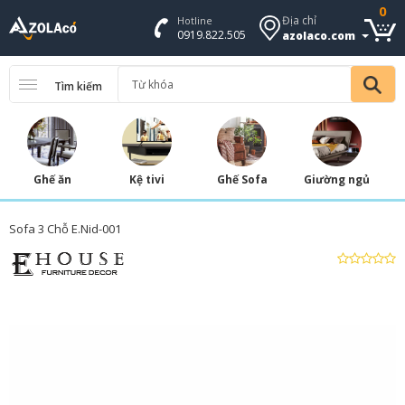
0
Địa chỉ
Hotline
0919.822.505
azolaco.com
Tìm kiếm
Ghế ăn
Kệ tivi
Ghế Sofa
Giường ngủ
Sofa 3 Chỗ E.Nid-001