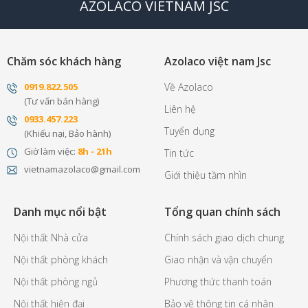
AZOLACO VIETNAM JSC
Chăm sóc khách hàng
Azolaco việt nam Jsc
0
919.822.505
Về Azolaco
(Tư vấn bán hàng)
Liên hệ
0
933.457.223
Tuyển dụng
(Khiếu nại, Bảo hành)
Giờ làm việc:
8h - 21h
Tin tức
vietnamazolaco@gmail.com
Giới thiệu tầm nhìn
Danh mục nổi bật
Tổng quan chính sách
Nội thất Nhà cửa
Chính sách giao dịch chung
Nội thất phòng khách
Giao nhận và vận chuyển
Nội thất phòng ngủ
Phương thức thanh toán
Nội thất hiện đại
Bảo vệ thông tin cá nhân