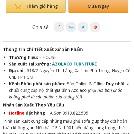
Mua Ngay
Thêm giỏ hàng
Chia sẻ:
Thông Tin Chi Tiết Xuất Xứ Sản Phẩm
Thương hiệu:
E.HOUSE
Sản xuất tại xưởng:
AZOLACO FURNITURE
Địa chỉ :
318/2 Nguyễn Thị Lắng, Xã Tân Phú Trung, Huyện Củ
Chi, TP.HCM
Kênh Phân phối sản phẩm:
Bán Online & Ofline
Duy nhấ
t tại
chuỗi cung cấp nội thất gia đình Azolaco
(mọi nơi bán khác
không phải là sản phẩm của chúng tôi)
Nhận Sản Xuất Theo Yêu Cầu
Hotline
đặt hàng :
A Sơn 0919.822.505
Nhà sản xuất cung cấp những mẫu ghế sofa giúp thay đổi hoàn
toàn không gian Nội thất “ E.Nid-001 kiểu dáng sang trọng, thiết