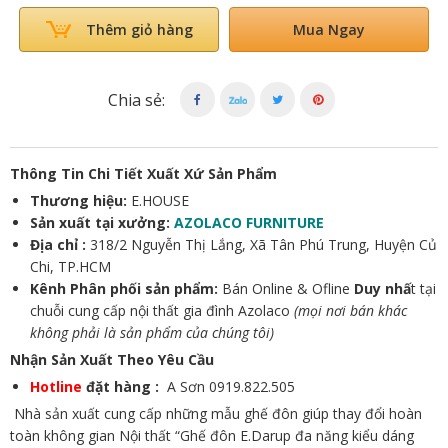
Mua Ngay
Thêm giỏ hàng
Chia sẻ:
Thông Tin Chi Tiết Xuất Xứ Sản Phẩm
Thương hiệu:
E.HOUSE
Sản xuất tại xưởng:
AZOLACO FURNITURE
Địa chỉ :
318/2 Nguyễn Thị Lắng, Xã Tân Phú Trung, Huyện Củ
Chi, TP.HCM
Kênh Phân phối sản phẩm:
Bán Online & Ofline
Duy nhấ
t tại
chuỗi cung cấp nội thất gia đình Azolaco
(mọi nơi bán khác
không phải là sản phẩm của chúng tôi)
Nhận Sản Xuất Theo Yêu Cầu
Hotline
đặt hàng :
A Sơn 0919.822.505
Nhà sản xuất cung cấp những mẫu ghế đôn giúp thay đổi hoàn
toàn không gian Nội thất “Ghế đôn E.Darup đa năng kiểu dáng