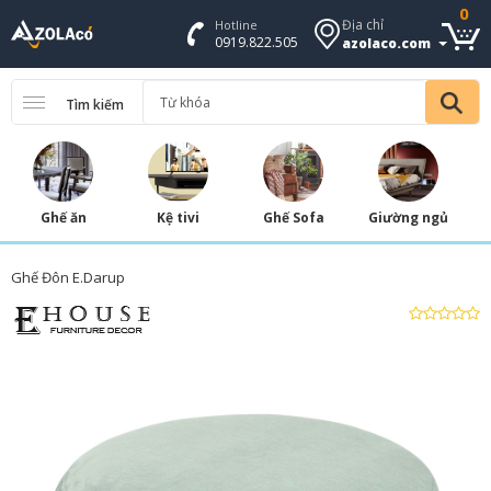
0
Địa chỉ
Hotline
0919.822.505
azolaco.com
Tìm kiếm
Ghế ăn
Kệ tivi
Ghế Sofa
Giường ngủ
Ghế Đôn E.Darup