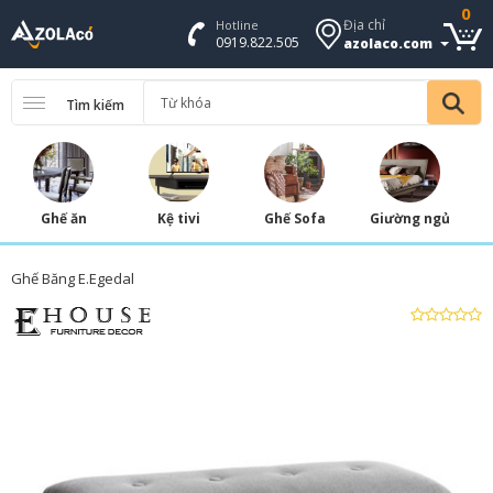
0
Địa chỉ
Hotline
0919.822.505
azolaco.com
Tìm kiếm
Ghế ăn
Kệ tivi
Ghế Sofa
Giường ngủ
Ghế Băng E.Egedal