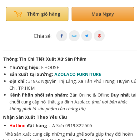
Mua Ngay
Thêm giỏ hàng
Chia sẻ:
Thông Tin Chi Tiết Xuất Xứ Sản Phẩm
Thương hiệu:
E.HOUSE
Sản xuất tại xưởng:
AZOLACO FURNITURE
Địa chỉ :
318/2 Nguyễn Thị Lắng, Xã Tân Phú Trung, Huyện Củ
Chi, TP.HCM
Kênh Phân phối sản phẩm:
Bán Online & Ofline
Duy nhấ
t tại
chuỗi cung cấp nội thất gia đình Azolaco
(mọi nơi bán khác
không phải là sản phẩm của chúng tôi)
Nhận Sản Xuất Theo Yêu Cầu
Hotline
đặt hàng :
A Sơn 0919.822.505
Nhà sản xuất cung cấp những mẫu ghế sofa giúp thay đổi hoàn