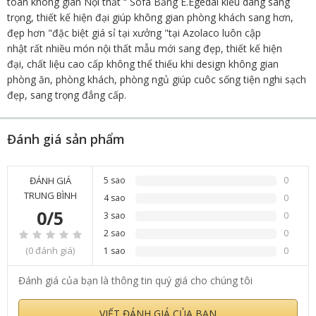
toàn không gian Nội thất “ Sofa Băng E.Egedal kiểu dáng sang
trọng, thiết kế hiện đại giúp không gian phòng khách sang hơn,
đẹp hơn "đặc biệt giá sỉ tại xưởng "tại Azolaco luôn cập
nhật rất nhiều món nội thất mẫu mới sang đẹp, thiết kế hiện
đại, chất liệu cao cấp không thể thiếu khi design không gian
phòng ăn, phòng khách, phòng ngủ giúp cuôc sống tiện nghi sạch
đẹp, sang trọng đẳng cấp.
Đánh giá sản phẩm
ĐÁNH GIÁ
5 sao
0
TRUNG BÌNH
4 sao
0
0/5
3 sao
0
2 sao
0
(0 đánh giá)
1 sao
0
Đánh giá của bạn là thông tin quý giá cho chúng tôi
VIẾT ĐÁNH GIÁ CỦA BẠN