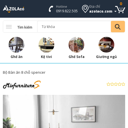
0
Địa chỉ
Hotline
0919.822.505
azolaco.com
Tìm kiếm
Ghế ăn
Kệ tivi
Ghế Sofa
Giường ngủ
Bộ Bàn ăn 8 chỗ spencer