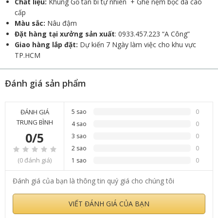
Chất liệu:
Khung Gỗ tần bì tự nhiên + Ghế nệm bọc da cao
cấp
Màu sắc:
Nâu đậm
Đặt hàng tại xưởng sản xuất
: 0933.457.223 “A Công”
Giao hàng lắp đặt:
Dự kiến 7 Ngày làm việc cho khu vực
TP.HCM
Đánh giá sản phẩm
ĐÁNH GIÁ
5 sao
0
TRUNG BÌNH
4 sao
0
0/5
3 sao
0
2 sao
0
(0 đánh giá)
1 sao
0
Đánh giá của bạn là thông tin quý giá cho chúng tôi
VIẾT ĐÁNH GIÁ CỦA BẠN