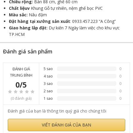
Chiều rộng:
Bàn 88 cm, ghế 60 cm
Chất liệuv
Khung Gỗ tự nhiên, nệm ghế bọc PVC
Màu sắc:
Nâu đậm
Đặt hàng tại xưởng sản xuất
: 0933.457.223 “A Công”
Giao hàng lắp đặt:
Dự kiến 7 Ngày làm việc cho khu vực
TP.HCM
Đánh giá sản phẩm
ĐÁNH GIÁ
5 sao
0
TRUNG BÌNH
4 sao
0
0/5
3 sao
0
2 sao
0
(0 đánh giá)
1 sao
0
Đánh giá của bạn là thông tin quý giá cho chúng tôi
VIẾT ĐÁNH GIÁ CỦA BẠN