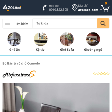
0
Địa chỉ
Hotline
0919.822.505
azolaco.com
Tìm kiếm
Ghế ăn
Kệ tivi
Ghế Sofa
Giường ngủ
Bộ Bàn ăn 6 chỗ Comodo