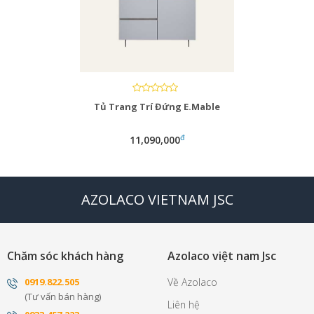
Tủ Trang Trí Đứng E.Mable
đ
11,090,000
AZOLACO VIETNAM JSC
Chăm sóc khách hàng
Azolaco việt nam Jsc
0
919.822.505
Về Azolaco
(Tư vấn bán hàng)
Liên hệ