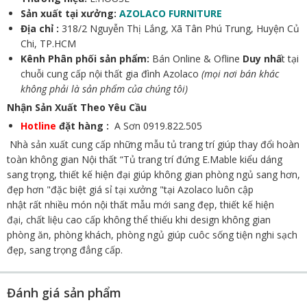
Sản xuất tại xưởng:
AZOLACO FURNITURE
Địa chỉ :
318/2 Nguyễn Thị Lắng, Xã Tân Phú Trung, Huyện Củ
Chi, TP.HCM
Kênh Phân phối sản phẩm:
Bán Online & Ofline
Duy nhấ
t tại
chuỗi cung cấp nội thất gia đình Azolaco
(mọi nơi bán khác
không phải là sản phẩm của chúng tôi)
Nhận Sản Xuất Theo Yêu Cầu
Hotline
đặt hàng :
A Sơn 0919.822.505
Nhà sản xuất cung cấp những mẫu tủ trang trí giúp thay đổi hoàn
toàn không gian Nội thất “Tủ trang trí đứng E.Mable kiểu dáng
sang trọng, thiết kế hiện đại giúp không gian phòng ngủ sang hơn,
đẹp hơn "đặc biệt giá sỉ tại xưởng "tại Azolaco luôn cập
nhật rất nhiều món nội thất mẫu mới sang đẹp, thiết kế hiện
đại, chất liệu cao cấp không thể thiếu khi design không gian
phòng ăn, phòng khách, phòng ngủ giúp cuôc sống tiện nghi sạch
đẹp, sang trọng đẳng cấp.
Đánh giá sản phẩm