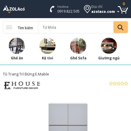
0
Địa chỉ
Hotline
0919.822.505
azolaco.com
Tìm kiếm
Ghế ăn
Kệ tivi
Ghế Sofa
Giường ngủ
Tủ Trang Trí Đứng E.Mable