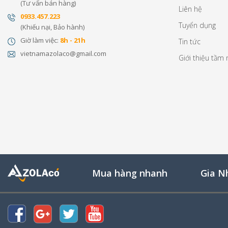
(Tư vấn bán hàng)
Liên hệ
0
933.457.223
Tuyển dụng
(Khiếu nại, Bảo hành)
Giờ làm việc:
8h - 21h
Tin tức
vietnamazolaco@gmail.com
Giới thiệu tầm 
Mua hàng nhanh
Gia N