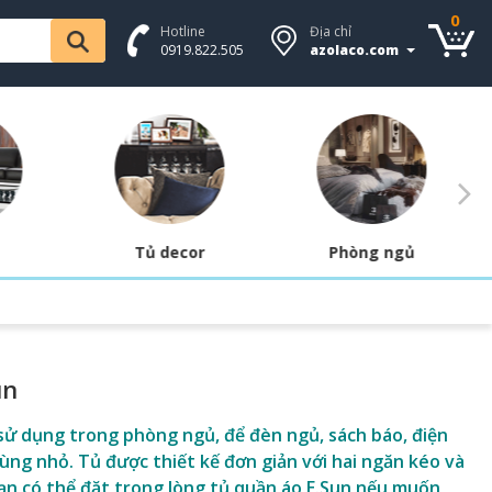
0
Hotline
Địa chỉ
0919.822.505
azolaco.com
Tủ decor
Phòng ngủ
un
sử dụng trong phòng ngủ, để đèn ngủ, sách báo, điện
dùng nhỏ. Tủ được thiết kế đơn giản với hai ngăn kéo và
ạn có thể đặt trong lòng tủ quần áo E.Sun nếu muốn