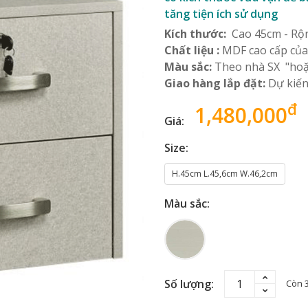
tăng tiện ích sử dụng
Kích thước:
Cao 45cm - Rộng
Chất liệu :
MDF cao cấp củ
Màu sắc:
Theo nhà SX "hoặc
Giao hàng lắp đặt:
Dự kiến
đ
1,480,000
Giá:
Size:
H.45cm L.45,6cm W.46,2cm
Màu sắc:
Số lượng:
Còn 