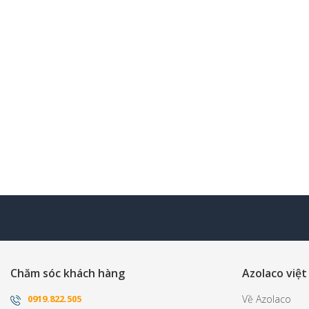
Chăm sóc khách hàng
Azolaco việt
0
919.822.505
Về Azolaco