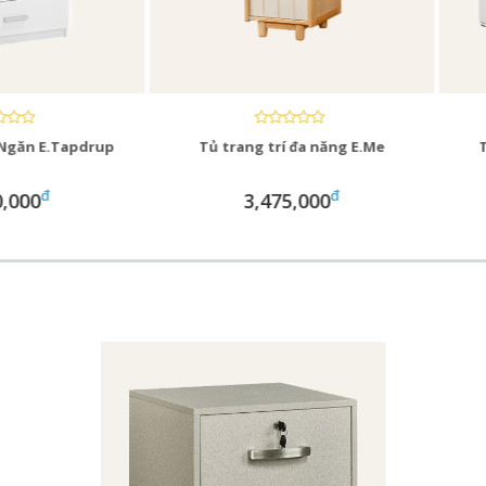
E.Tapdrup
Tủ trang trí đa năng E.Me
Tủ Ngăn
đ
đ
3,475,000