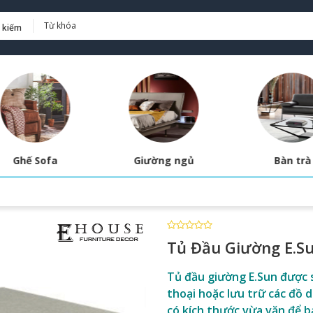
 kiếm
Ghế Sofa
Giường ngủ
Bàn trà
Tủ Đầu Giường E.S
Tủ đầu giường E.Sun được 
thoại hoặc lưu trữ các đồ 
có kích thước vừa vặn để b