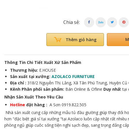
Chia sẻ:
M
Thêm giỏ hàng
Thông Tin Chi Tiết Xuất Xứ Sản Phẩm
Thương hiệu:
E.HOUSE
Sản xuất tại xưởng:
AZOLACO FURNITURE
Địa chỉ :
318/2 Nguyễn Thị Lắng, Xã Tân Phú Trung, Huyện Củ
Kênh Phân phối sản phẩm:
Bán Online & Ofline
Duy nhấ
t tại
Nhận Sản Xuất Theo Yêu Cầu
Hotline
đặt hàng :
A Sơn 0919.822.505
Nhà sản xuất cung cấp những mẫu tủ đầu giường giúp thay đổi hoà
hơn "đặc biệt giá sỉ tại xưởng "tại Azolaco luôn cập nhật rất nhiề
phòng ngủ giúp cuôc sống tiện nghi sạch đẹp, sang trọng đẳng cấp