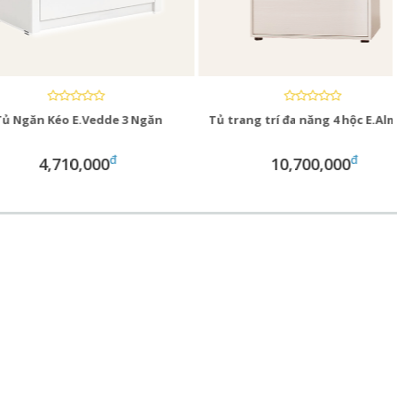
 Kéo E.Vedde 3 Ngăn
Tủ trang trí đa năng 4 hộc E.Almond
đ
đ
4,710,000
10,700,000